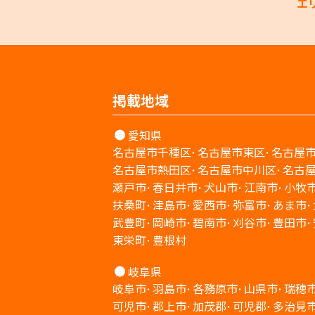
エ
掲載地域
愛知県
名古屋市千種区
名古屋市東区
名古屋
名古屋市熱田区
名古屋市中川区
名古
瀬戸市
春日井市
犬山市
江南市
小牧
扶桑町
津島市
愛西市
弥富市
あま市
武豊町
岡崎市
碧南市
刈谷市
豊田市
東栄町
豊根村
岐阜県
岐阜市
羽島市
各務原市
山県市
瑞穂
可児市
郡上市
加茂郡
可児郡
多治見