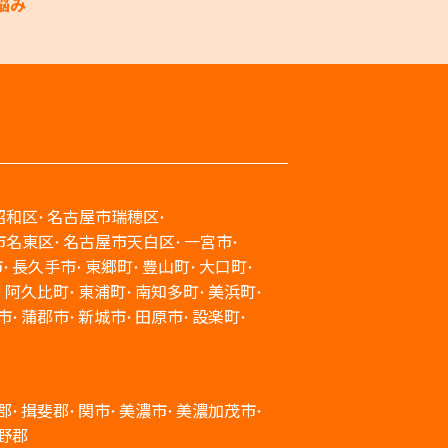
悩み
昭和区
名古屋市瑞穂区
市名東区
名古屋市天白区
一宮市
市
長久手市
東郷町
豊山町
大口町
阿久比町
東浦町
南知多町
美浜町
市
蒲郡市
新城市
田原市
設楽町
郡
揖斐郡
関市
美濃市
美濃加茂市
野郡