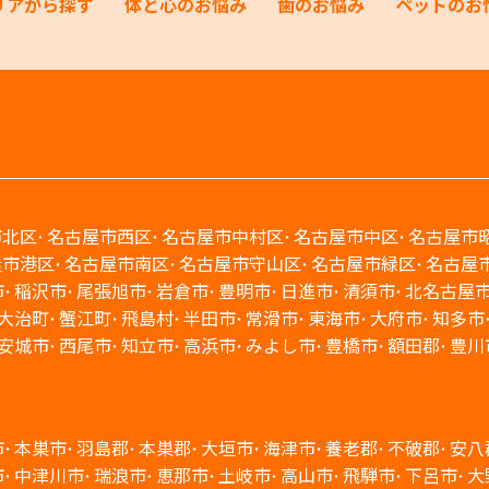
リアから探す
体と心のお悩み
歯のお悩み
ペットのお
市北区
名古屋市西区
名古屋市中村区
名古屋市中区
名古屋市
屋市港区
名古屋市南区
名古屋市守山区
名古屋市緑区
名古屋
市
稲沢市
尾張旭市
岩倉市
豊明市
日進市
清須市
北名古屋
大治町
蟹江町
飛島村
半田市
常滑市
東海市
大府市
知多市
安城市
西尾市
知立市
高浜市
みよし市
豊橋市
額田郡
豊川
市
本巣市
羽島郡
本巣郡
大垣市
海津市
養老郡
不破郡
安八
市
中津川市
瑞浪市
恵那市
土岐市
高山市
飛騨市
下呂市
大