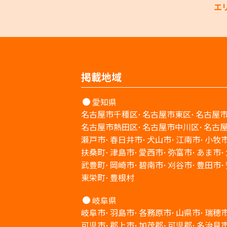
エ
掲載地域
愛知県
名古屋市千種区
名古屋市東区
名古屋
名古屋市熱田区
名古屋市中川区
名古
瀬戸市
春日井市
犬山市
江南市
小牧
扶桑町
津島市
愛西市
弥富市
あま市
武豊町
岡崎市
碧南市
刈谷市
豊田市
東栄町
豊根村
岐阜県
岐阜市
羽島市
各務原市
山県市
瑞穂
可児市
郡上市
加茂郡
可児郡
多治見