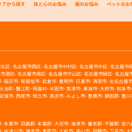
リアから探す
体と心のお悩み
歯のお悩み
ペットのお
市北区
名古屋市西区
名古屋市中村区
名古屋市中区
名古屋市
屋市港区
名古屋市南区
名古屋市守山区
名古屋市緑区
名古屋
市
稲沢市
尾張旭市
岩倉市
豊明市
日進市
清須市
北名古屋
大治町
蟹江町
飛島村
半田市
常滑市
東海市
大府市
知多市
安城市
西尾市
知立市
高浜市
みよし市
豊橋市
額田郡
豊川
市
本巣市
羽島郡
本巣郡
大垣市
海津市
養老郡
不破郡
安八
市
中津川市
瑞浪市
恵那市
土岐市
高山市
飛騨市
下呂市
大