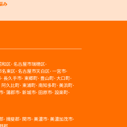
悩み
昭和区
名古屋市瑞穂区
市名東区
名古屋市天白区
一宮市
市
長久手市
東郷町
豊山町
大口町
阿久比町
東浦町
南知多町
美浜町
市
蒲郡市
新城市
田原市
設楽町
郡
揖斐郡
関市
美濃市
美濃加茂市
野郡