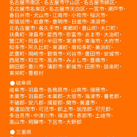
名古屋市南区
名古屋市守山区
名古屋市緑区
名古屋市名東区
名古屋市天白区
一宮市
瀬戸市
春日井市
犬山市
江南市
小牧市
稲沢市
尾張旭市
岩倉市
豊明市
日進市
清須市
北名古屋市
長久手市
東郷町
豊山町
大口町
扶桑町
津島市
愛西市
弥富市
あま市
大治町
蟹江町
飛島村
半田市
常滑市
東海市
大府市
知多市
阿久比町
東浦町
南知多町
美浜町
武豊町
岡崎市
碧南市
刈谷市
豊田市
安城市
西尾市
知立市
高浜市
みよし市
豊橋市
額田郡
豊川市
蒲郡市
新城市
田原市
設楽町
東栄町
豊根村
岐阜県
岐阜市
羽島市
各務原市
山県市
瑞穂市
本巣市
羽島郡
本巣郡
大垣市
海津市
養老郡
不破郡
安八郡
揖斐郡
関市
美濃市
美濃加茂市
可児市
郡上市
加茂郡
可児郡
多治見市
中津川市
瑞浪市
恵那市
土岐市
高山市
飛騨市
下呂市
大野郡
三重県