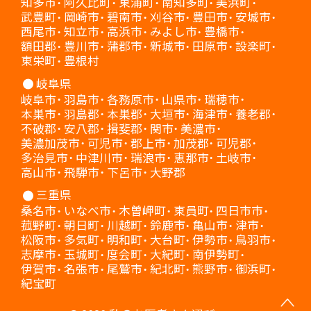
知多市
阿久比町
東浦町
南知多町
美浜町
武豊町
岡崎市
碧南市
刈谷市
豊田市
安城市
西尾市
知立市
高浜市
みよし市
豊橋市
額田郡
豊川市
蒲郡市
新城市
田原市
設楽町
東栄町
豊根村
岐阜県
岐阜市
羽島市
各務原市
山県市
瑞穂市
本巣市
羽島郡
本巣郡
大垣市
海津市
養老郡
不破郡
安八郡
揖斐郡
関市
美濃市
美濃加茂市
可児市
郡上市
加茂郡
可児郡
多治見市
中津川市
瑞浪市
恵那市
土岐市
高山市
飛騨市
下呂市
大野郡
三重県
桑名市
いなべ市
木曽岬町
東員町
四日市市
菰野町
朝日町
川越町
鈴鹿市
亀山市
津市
松阪市
多気町
明和町
大台町
伊勢市
鳥羽市
志摩市
玉城町
度会町
大紀町
南伊勢町
伊賀市
名張市
尾鷲市
紀北町
熊野市
御浜町
紀宝町