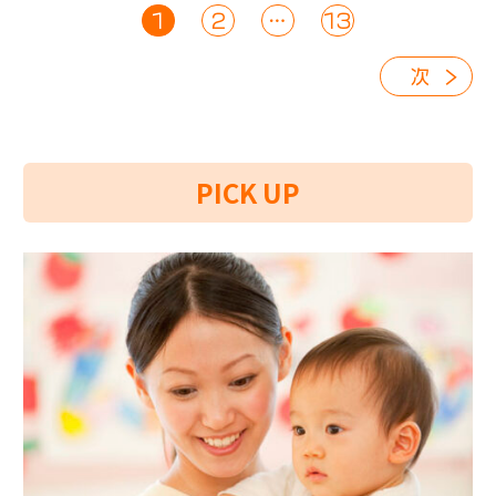
1
2
…
13
次
PICK UP