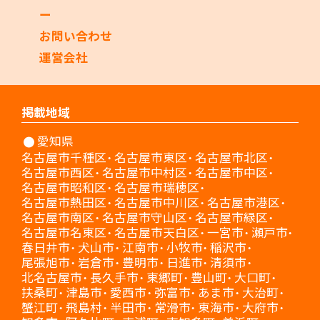
ー
お問い合わせ
運営会社
掲載地域
愛知県
名古屋市千種区
名古屋市東区
名古屋市北区
名古屋市西区
名古屋市中村区
名古屋市中区
名古屋市昭和区
名古屋市瑞穂区
名古屋市熱田区
名古屋市中川区
名古屋市港区
名古屋市南区
名古屋市守山区
名古屋市緑区
名古屋市名東区
名古屋市天白区
一宮市
瀬戸市
春日井市
犬山市
江南市
小牧市
稲沢市
尾張旭市
岩倉市
豊明市
日進市
清須市
北名古屋市
長久手市
東郷町
豊山町
大口町
扶桑町
津島市
愛西市
弥富市
あま市
大治町
蟹江町
飛島村
半田市
常滑市
東海市
大府市