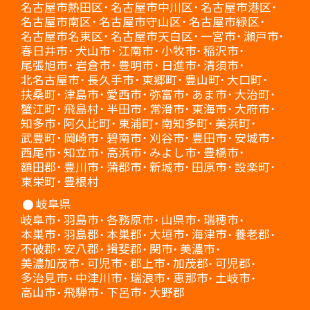
名古屋市熱田区
名古屋市中川区
名古屋市港区
名古屋市南区
名古屋市守山区
名古屋市緑区
名古屋市名東区
名古屋市天白区
一宮市
瀬戸市
春日井市
犬山市
江南市
小牧市
稲沢市
尾張旭市
岩倉市
豊明市
日進市
清須市
北名古屋市
長久手市
東郷町
豊山町
大口町
扶桑町
津島市
愛西市
弥富市
あま市
大治町
蟹江町
飛島村
半田市
常滑市
東海市
大府市
知多市
阿久比町
東浦町
南知多町
美浜町
武豊町
岡崎市
碧南市
刈谷市
豊田市
安城市
西尾市
知立市
高浜市
みよし市
豊橋市
額田郡
豊川市
蒲郡市
新城市
田原市
設楽町
東栄町
豊根村
岐阜県
岐阜市
羽島市
各務原市
山県市
瑞穂市
本巣市
羽島郡
本巣郡
大垣市
海津市
養老郡
不破郡
安八郡
揖斐郡
関市
美濃市
美濃加茂市
可児市
郡上市
加茂郡
可児郡
多治見市
中津川市
瑞浪市
恵那市
土岐市
高山市
飛騨市
下呂市
大野郡