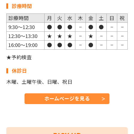
診療時間
診療時間
月
火
水
木
金
土
日
祝
9:30～12:30
●
●
●
−
●
●
−
−
12:30～13:30
★
★
★
−
★
−
−
−
16:00～19:00
●
●
●
−
●
−
−
−
★予約検査
休診日
木曜、土曜午後、日曜、祝日
ホームページを見る