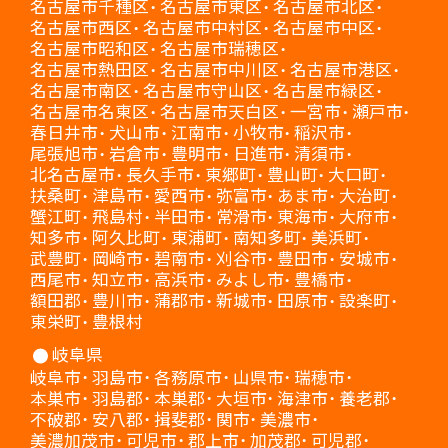
名古屋市千種区
名古屋市東区
名古屋市北区
名古屋市西区
名古屋市中村区
名古屋市中区
名古屋市昭和区
名古屋市瑞穂区
名古屋市熱田区
名古屋市中川区
名古屋市港区
名古屋市南区
名古屋市守山区
名古屋市緑区
名古屋市名東区
名古屋市天白区
一宮市
瀬戸市
春日井市
犬山市
江南市
小牧市
稲沢市
尾張旭市
岩倉市
豊明市
日進市
清須市
北名古屋市
長久手市
東郷町
豊山町
大口町
扶桑町
津島市
愛西市
弥富市
あま市
大治町
蟹江町
飛島村
半田市
常滑市
東海市
大府市
知多市
阿久比町
東浦町
南知多町
美浜町
武豊町
岡崎市
碧南市
刈谷市
豊田市
安城市
西尾市
知立市
高浜市
みよし市
豊橋市
額田郡
豊川市
蒲郡市
新城市
田原市
設楽町
東栄町
豊根村
岐阜県
岐阜市
羽島市
各務原市
山県市
瑞穂市
本巣市
羽島郡
本巣郡
大垣市
海津市
養老郡
不破郡
安八郡
揖斐郡
関市
美濃市
美濃加茂市
可児市
郡上市
加茂郡
可児郡