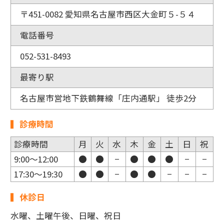
〒451-0082 愛知県名古屋市西区大金町５-５４
電話番号
052-531-8493
最寄り駅
名古屋市営地下鉄鶴舞線「庄内通駅」 徒歩2分
診療時間
診療時間
月
火
水
木
金
土
日
祝
9:00～12:00
●
●
−
●
●
●
−
−
17:30～19:30
●
●
−
●
●
−
−
−
休診日
水曜、土曜午後、日曜、祝日