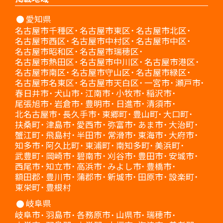
愛知県
名古屋市千種区
名古屋市東区
名古屋市北区
名古屋市西区
名古屋市中村区
名古屋市中区
名古屋市昭和区
名古屋市瑞穂区
名古屋市熱田区
名古屋市中川区
名古屋市港区
名古屋市南区
名古屋市守山区
名古屋市緑区
名古屋市名東区
名古屋市天白区
一宮市
瀬戸市
春日井市
犬山市
江南市
小牧市
稲沢市
尾張旭市
岩倉市
豊明市
日進市
清須市
北名古屋市
長久手市
東郷町
豊山町
大口町
扶桑町
津島市
愛西市
弥富市
あま市
大治町
蟹江町
飛島村
半田市
常滑市
東海市
大府市
知多市
阿久比町
東浦町
南知多町
美浜町
武豊町
岡崎市
碧南市
刈谷市
豊田市
安城市
西尾市
知立市
高浜市
みよし市
豊橋市
額田郡
豊川市
蒲郡市
新城市
田原市
設楽町
東栄町
豊根村
岐阜県
岐阜市
羽島市
各務原市
山県市
瑞穂市