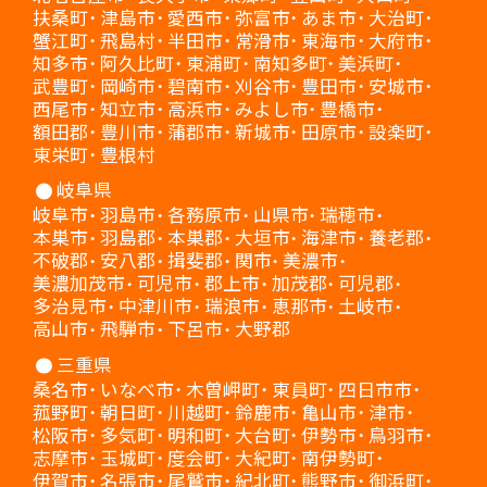
扶桑町
津島市
愛西市
弥富市
あま市
大治町
蟹江町
飛島村
半田市
常滑市
東海市
大府市
知多市
阿久比町
東浦町
南知多町
美浜町
武豊町
岡崎市
碧南市
刈谷市
豊田市
安城市
西尾市
知立市
高浜市
みよし市
豊橋市
額田郡
豊川市
蒲郡市
新城市
田原市
設楽町
東栄町
豊根村
岐阜県
岐阜市
羽島市
各務原市
山県市
瑞穂市
本巣市
羽島郡
本巣郡
大垣市
海津市
養老郡
不破郡
安八郡
揖斐郡
関市
美濃市
美濃加茂市
可児市
郡上市
加茂郡
可児郡
多治見市
中津川市
瑞浪市
恵那市
土岐市
高山市
飛騨市
下呂市
大野郡
三重県
桑名市
いなべ市
木曽岬町
東員町
四日市市
菰野町
朝日町
川越町
鈴鹿市
亀山市
津市
松阪市
多気町
明和町
大台町
伊勢市
鳥羽市
志摩市
玉城町
度会町
大紀町
南伊勢町
伊賀市
名張市
尾鷲市
紀北町
熊野市
御浜町