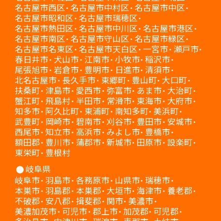
名古屋市西区
名古屋市中村区
名古屋市中区
名古屋市昭和区
名古屋市瑞穂区
名古屋市熱田区
名古屋市中川区
名古屋市港区
名古屋市南区
名古屋市守山区
名古屋市緑区
名古屋市名東区
名古屋市天白区
一宮市
瀬戸市
春日井市
犬山市
江南市
小牧市
稲沢市
尾張旭市
岩倉市
豊明市
日進市
清須市
北名古屋市
長久手市
東郷町
豊山町
大口町
扶桑町
津島市
愛西市
弥富市
あま市
大治町
蟹江町
飛島村
半田市
常滑市
東海市
大府市
知多市
阿久比町
東浦町
南知多町
美浜町
武豊町
岡崎市
碧南市
刈谷市
豊田市
安城市
西尾市
知立市
高浜市
みよし市
豊橋市
額田郡
豊川市
蒲郡市
新城市
田原市
設楽町
東栄町
豊根村
岐阜県
岐阜市
羽島市
各務原市
山県市
瑞穂市
本巣市
羽島郡
本巣郡
大垣市
海津市
養老郡
不破郡
安八郡
揖斐郡
関市
美濃市
美濃加茂市
可児市
郡上市
加茂郡
可児郡