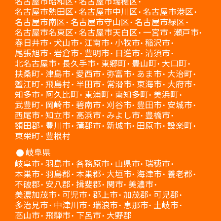
名古屋市昭和区
名古屋市瑞穂区
名古屋市熱田区
名古屋市中川区
名古屋市港区
名古屋市南区
名古屋市守山区
名古屋市緑区
名古屋市名東区
名古屋市天白区
一宮市
瀬戸市
春日井市
犬山市
江南市
小牧市
稲沢市
尾張旭市
岩倉市
豊明市
日進市
清須市
北名古屋市
長久手市
東郷町
豊山町
大口町
扶桑町
津島市
愛西市
弥富市
あま市
大治町
蟹江町
飛島村
半田市
常滑市
東海市
大府市
知多市
阿久比町
東浦町
南知多町
美浜町
武豊町
岡崎市
碧南市
刈谷市
豊田市
安城市
西尾市
知立市
高浜市
みよし市
豊橋市
額田郡
豊川市
蒲郡市
新城市
田原市
設楽町
東栄町
豊根村
岐阜県
岐阜市
羽島市
各務原市
山県市
瑞穂市
本巣市
羽島郡
本巣郡
大垣市
海津市
養老郡
不破郡
安八郡
揖斐郡
関市
美濃市
美濃加茂市
可児市
郡上市
加茂郡
可児郡
多治見市
中津川市
瑞浪市
恵那市
土岐市
高山市
飛騨市
下呂市
大野郡