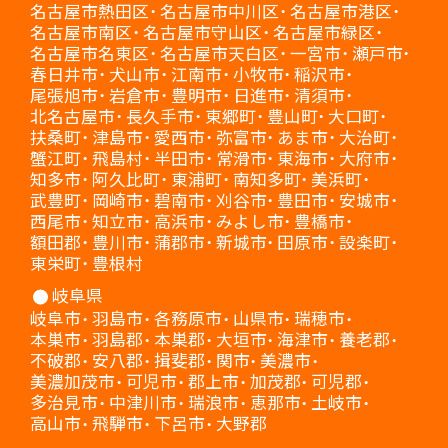
名古屋市熱田区
名古屋市中川区
名古屋市港区
名古屋市南区
名古屋市守山区
名古屋市緑区
名古屋市名東区
名古屋市天白区
一宮市
瀬戸市
春日井市
犬山市
江南市
小牧市
稲沢市
尾張旭市
岩倉市
豊明市
日進市
清須市
北名古屋市
長久手市
東郷町
豊山町
大口町
扶桑町
津島市
愛西市
弥富市
あま市
大治町
蟹江町
飛島村
半田市
常滑市
東海市
大府市
知多市
阿久比町
東浦町
南知多町
美浜町
武豊町
岡崎市
碧南市
刈谷市
豊田市
安城市
西尾市
知立市
高浜市
みよし市
豊橋市
額田郡
豊川市
蒲郡市
新城市
田原市
設楽町
東栄町
豊根村
岐阜県
岐阜市
羽島市
各務原市
山県市
瑞穂市
本巣市
羽島郡
本巣郡
大垣市
海津市
養老郡
不破郡
安八郡
揖斐郡
関市
美濃市
美濃加茂市
可児市
郡上市
加茂郡
可児郡
多治見市
中津川市
瑞浪市
恵那市
土岐市
高山市
飛騨市
下呂市
大野郡