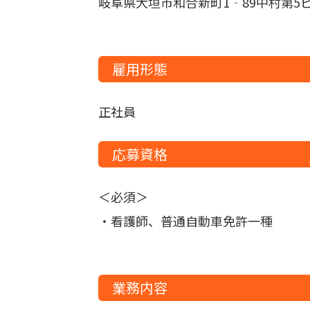
岐阜県大垣市和合新町1‐89中村第5ビ
雇用形態
正社員
応募資格
＜必須＞
・看護師、普通自動車免許一種
業務内容