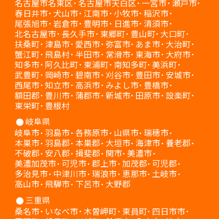
名古屋市名東区
名古屋市天白区
一宮市
瀬戸市
春日井市
犬山市
江南市
小牧市
稲沢市
尾張旭市
岩倉市
豊明市
日進市
清須市
北名古屋市
長久手市
東郷町
豊山町
大口町
扶桑町
津島市
愛西市
弥富市
あま市
大治町
蟹江町
飛島村
半田市
常滑市
東海市
大府市
知多市
阿久比町
東浦町
南知多町
美浜町
武豊町
岡崎市
碧南市
刈谷市
豊田市
安城市
西尾市
知立市
高浜市
みよし市
豊橋市
額田郡
豊川市
蒲郡市
新城市
田原市
設楽町
東栄町
豊根村
岐阜県
岐阜市
羽島市
各務原市
山県市
瑞穂市
本巣市
羽島郡
本巣郡
大垣市
海津市
養老郡
不破郡
安八郡
揖斐郡
関市
美濃市
美濃加茂市
可児市
郡上市
加茂郡
可児郡
多治見市
中津川市
瑞浪市
恵那市
土岐市
高山市
飛騨市
下呂市
大野郡
三重県
桑名市
いなべ市
木曽岬町
東員町
四日市市