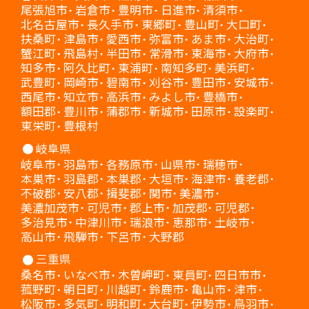
尾張旭市
岩倉市
豊明市
日進市
清須市
北名古屋市
長久手市
東郷町
豊山町
大口町
扶桑町
津島市
愛西市
弥富市
あま市
大治町
蟹江町
飛島村
半田市
常滑市
東海市
大府市
知多市
阿久比町
東浦町
南知多町
美浜町
武豊町
岡崎市
碧南市
刈谷市
豊田市
安城市
西尾市
知立市
高浜市
みよし市
豊橋市
額田郡
豊川市
蒲郡市
新城市
田原市
設楽町
東栄町
豊根村
岐阜県
岐阜市
羽島市
各務原市
山県市
瑞穂市
本巣市
羽島郡
本巣郡
大垣市
海津市
養老郡
不破郡
安八郡
揖斐郡
関市
美濃市
美濃加茂市
可児市
郡上市
加茂郡
可児郡
多治見市
中津川市
瑞浪市
恵那市
土岐市
高山市
飛騨市
下呂市
大野郡
三重県
桑名市
いなべ市
木曽岬町
東員町
四日市市
菰野町
朝日町
川越町
鈴鹿市
亀山市
津市
松阪市
多気町
明和町
大台町
伊勢市
鳥羽市