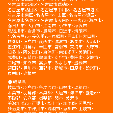
名古屋市昭和区
名古屋市瑞穂区
名古屋市熱田区
名古屋市中川区
名古屋市港区
名古屋市南区
名古屋市守山区
名古屋市緑区
名古屋市名東区
名古屋市天白区
一宮市
瀬戸市
春日井市
犬山市
江南市
小牧市
稲沢市
尾張旭市
岩倉市
豊明市
日進市
清須市
北名古屋市
長久手市
東郷町
豊山町
大口町
扶桑町
津島市
愛西市
弥富市
あま市
大治町
蟹江町
飛島村
半田市
常滑市
東海市
大府市
知多市
阿久比町
東浦町
南知多町
美浜町
武豊町
岡崎市
碧南市
刈谷市
豊田市
安城市
西尾市
知立市
高浜市
みよし市
豊橋市
額田郡
豊川市
蒲郡市
新城市
田原市
設楽町
東栄町
豊根村
岐阜県
岐阜市
羽島市
各務原市
山県市
瑞穂市
本巣市
羽島郡
本巣郡
大垣市
海津市
養老郡
不破郡
安八郡
揖斐郡
関市
美濃市
美濃加茂市
可児市
郡上市
加茂郡
可児郡
多治見市
中津川市
瑞浪市
恵那市
土岐市