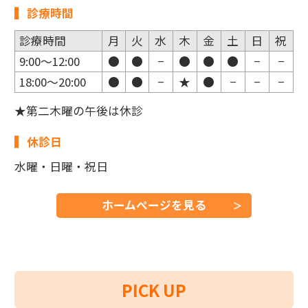
診療時間
診療時間
月
火
水
木
金
土
日
祝
9:00～12:00
●
●
−
●
●
●
−
−
18:00～20:00
●
●
−
★
●
−
−
−
★第二木曜の午後は休診
休診日
水曜・日曜・祝日
ホームページを見る
PICK UP