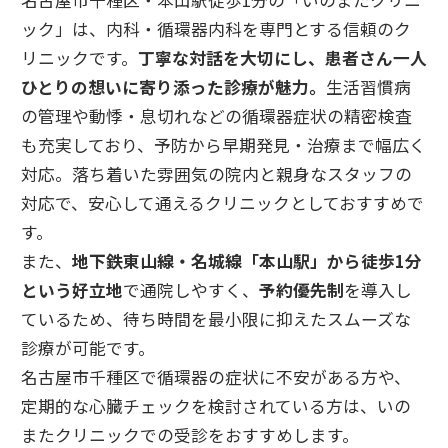
名古屋市千種区・本山駅徒歩1分の「いのまたクリニ
ック」は、内科・循環器内科を専門とする信頼のク
リニックです。
丁寧な対話を大切にし、患者さん一人
ひとりの想いに寄り添った診療が魅力。
生活習慣病
の管理や動悸・息切れなどの循環器症状の精密検査
も充実しており、予防から早期発見・治療まで幅広く
対応。落ち着いた雰囲気の院内と親身なスタッフの
対応で、安心して通えるクリニックとしておすすめで
す。
また、
地下鉄東山線・名城線「本山駅」から徒歩1分
という好立地
で通院しやすく、
予約優先制
を導入し
ているため、待ち時間を最小限に抑えたスムーズな
診療が可能です。
名古屋市千種区で循環器の症状に不安がある方や、
定期的な心臓チェックを検討されている方は、いの
またクリニックでの受診をおすすめします。